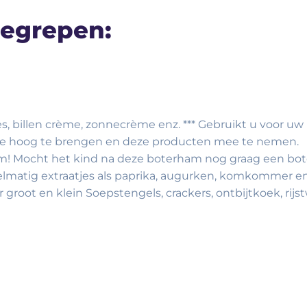
nbegrepen:
jes, billen crème, zonnecrème enz. *** Gebruikt u voor u
 de hoog te brengen en deze producten mee te nemen.
m! Mocht het kind na deze boterham nog graag een bote
elmatig extraatjes als paprika, augurken, komkommer e
oot en klein Soepstengels, crackers, ontbijtkoek, rijst